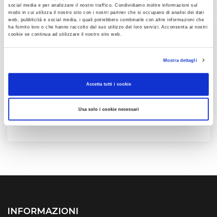
social media e per analizzare il nostro traffico. Condividiamo inoltre informazioni sul
modo in cui utilizza il nostro sito con i nostri partner che si occupano di analisi dei dati
web, pubblicità e social media, i quali potrebbero combinarle con altre informazioni che
ha fornito loro o che hanno raccolto dal suo utilizzo dei loro servizi. Acconsenta ai nostri
cookie se continua ad utilizzare il nostro sito web.
CATEGORIE
Mostra dettagli
Accetta tutti i cookie
News
Usa solo i cookie necessari
Offerte
INFORMAZIONI